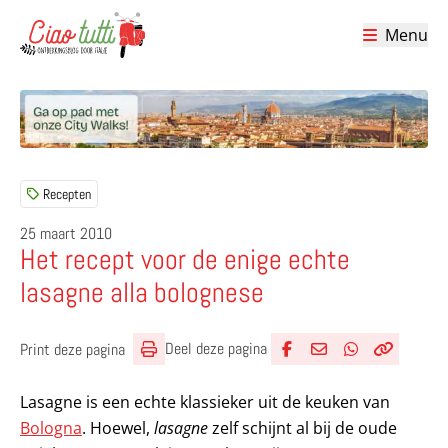
Menu
Ciao tutti – de beste tips voor je vakantie in Italië
Recepten
25 maart 2010
Het recept voor de enige echte
lasagne alla bolognese
Deel deze pagina
Print deze pagina
Deel via Facebook
Deel via e-mail
Deel via What
Kopieër lin
Kopieer hu
Lasagne is een echte klassieker uit de keuken van
Bologna
. Hoewel,
lasagne
zelf schijnt al bij de oude