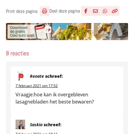
Deel deze pagina
Print deze pagina
Deel via Facebook
Deel via e-mail
Deel via What
Kopieër lin
Kopieer hu
8 reacties
Renate
schreef:
7 februari 2021 om 17:52
Vraagje:hoe kan ik overgebleven
lasagnebladen het beste bewaren?
Saskia
schreef: