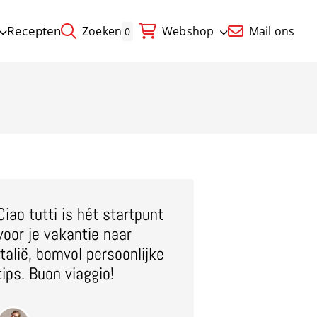
Recepten
Zoeken
Webshop
Mail ons
0
Ciao tutti is hét startpunt
voor je vakantie naar
Italië, bomvol persoonlijke
tips. Buon viaggio!