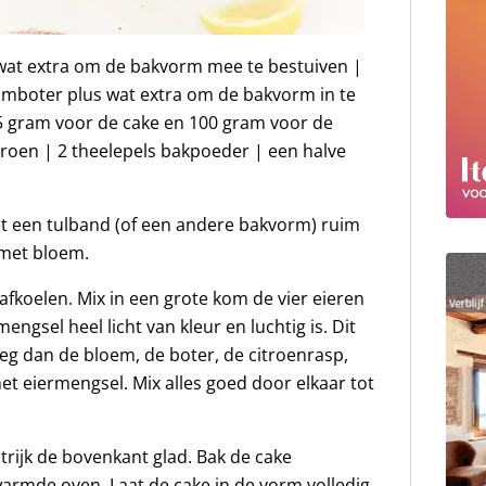
wat extra om de bakvorm mee te bestuiven |
mboter plus wat extra om de bakvorm in te
5 gram voor de cake en 100 gram voor de
itroen | 2 theelepels bakpoeder | een halve
t een tulband (of een andere bakvorm) ruim
s met bloem.
 afkoelen. Mix in een grote kom de vier eieren
ngsel heel licht van kleur en luchtig is. Dit
eg dan de bloem, de boter, de citroenrasp,
et eiermengsel. Mix alles goed door elkaar tot
trijk de bovenkant glad. Bak de cake
warmde oven. Laat de cake in de vorm volledig