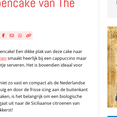
roencake van The
Deel via Facebook
Deel via e-mail
Deel via WhatsApp
Kopieër link
Kopieer huidige URL naar klembord
oencake! Een dikke plak van deze cake naar
hen
smaakt heerlijk bij een cappuccino maar
oetje serveren. Het is bovendien ideaal voor
.
is niet zo vast en compact als de Nederlandse
meuïg en door de frisse icing aan de buitenkant
 maken, is het belangrijk om een biologische
gaat uit naar de Siciliaanse citroenen van
kkerst!