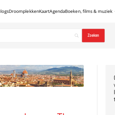
logs
Droomplekken
Kaart
Agenda
Boeken, films & muziek