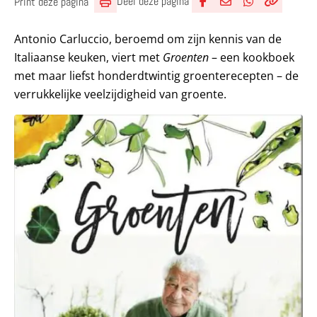
Deel deze pagina
Print deze pagina
Deel via Facebook
Deel via e-mail
Deel via What
Kopieër lin
Kopieer hu
Antonio Carluccio, beroemd om zijn kennis van de
Italiaanse keuken, viert met
Groenten
– een kookboek
met maar liefst honderdtwintig groenterecepten – de
verrukkelijke veelzijdigheid van groente.