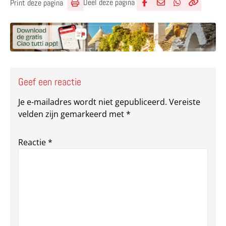
Deel deze pagina
Print deze pagina
Deel via Facebook
Deel via e-mail
Deel via What
Kopieër lin
Kopieer hu
Geef een reactie
Je e-mailadres wordt niet gepubliceerd.
Vereiste
velden zijn gemarkeerd met
*
Reactie
*