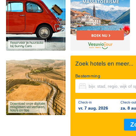
Zoek hotels en meer...
Bestemming
Check-in
Check-out
vr. 7 aug. 2026
za. 8 a