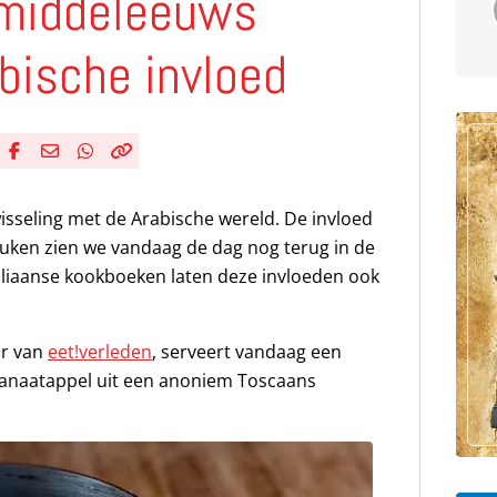
 middeleeuws
bische invloed
Deel via Facebook
Deel via e-mail
Deel via WhatsApp
Kopieër link
Kopieer huidige URL naar klembord
isseling met de Arabische wereld. De invloed
uken zien we vandaag de dag nog terug in de
aliaanse kookboeken laten deze invloeden ook
ar van
eet!verleden
, serveert vandaag een
ranaatappel uit een anoniem Toscaans
.