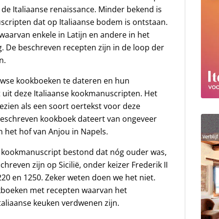
e Italiaanse renaissance. Minder bekend is
ripten dat op Italiaanse bodem is ontstaan.
arvan enkele in Latijn en andere in het
g. De beschreven recepten zijn in de loop der
n.
uwse kookboeken te dateren en hun
st uit deze Italiaanse kookmanuscripten. Het
ezien als een soort oertekst voor deze
n geschreven kookboek dateert van ongeveer
n het hof van Anjou in Napels.
n kookmanuscript bestond dat nóg ouder was,
hreven zijn op Sicilië, onder keizer Frederik II
20 en 1250. Zeker weten doen we het niet.
okboeken met recepten waarvan het
 Italiaanse keuken verdwenen zijn.