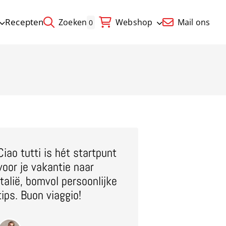
Recepten
Zoeken
Webshop
Mail ons
0
Ciao tutti is hét startpunt
voor je vakantie naar
Italië, bomvol persoonlijke
tips. Buon viaggio!