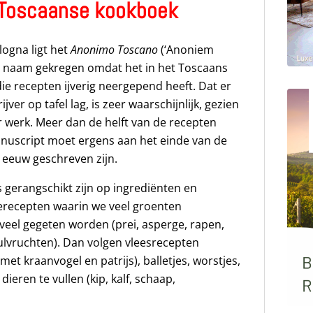
 Toscaanse kookboek
logna ligt het
Anonimo Toscano
(‘Anoniem
e naam gekregen omdat het in het Toscaans
ie recepten ijverig neergepend heeft. Dat er
er op tafel lag, is zeer waarschijnlijk, gezien
r werk. Meer dan de helft van de recepten
anuscript moet ergens aan het einde van de
e eeuw geschreven zijn.
s gerangschikt zijn op ingrediënten en
terecepten waarin we veel groenten
 veel gegeten worden (prei, asperge, rapen,
lvruchten). Dan volgen vleesrecepten
t kraanvogel en patrijs), balletjes, worstjes,
eren te vullen (kip, kalf, schaap,