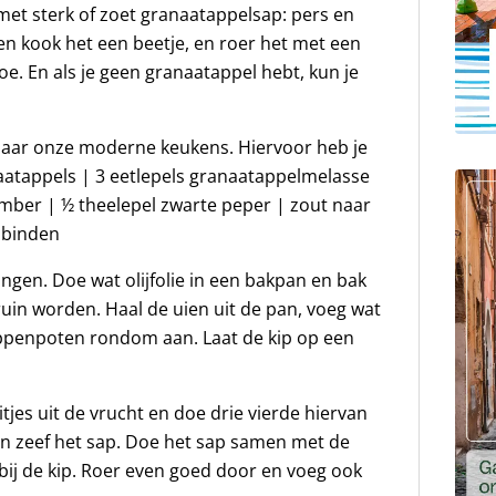
 met sterk of zoet granaatappelsap: pers en
, en kook het een beetje, en roer het met een
 toe. En als je geen granaatappel hebt, kun je
naar onze moderne keukens. Hiervoor heb je
naatappels | 3 eetlepels granaatappelmelasse
gember | ½ theelepel zwarte peper | zout naar
 binden
ngen. Doe wat olijfolie in een bakpan en bak
ruin worden. Haal de uien uit de pan, voeg wat
 kippenpoten rondom aan. Laat de kip op een
jes uit de vrucht en doe drie vierde hiervan
en zeef het sap. Doe het sap samen met de
ij de kip. Roer even goed door en voeg ook