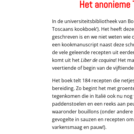
Het anonieme
In de universiteitsbibliotheek van Bo
Toscaans kookboek’). Het heeft dez
geschreven is en we niet weten wie d
een kookmanuscript naast deze schrijv
de vele geleende recepten uit eerde
komt uit het
Liber de coquina
! Het m
veertiende of begin van de vijftiend
Het boek telt 184 recepten die netje
bereiding. Zo begint het met groen
tegenkomen die in Italië ook nu nog
paddenstoelen en een reeks aan peu
waaronder bouillons (onder andere me
gevogelte in sauzen en recepten om di
varkensmaag en pauw!).