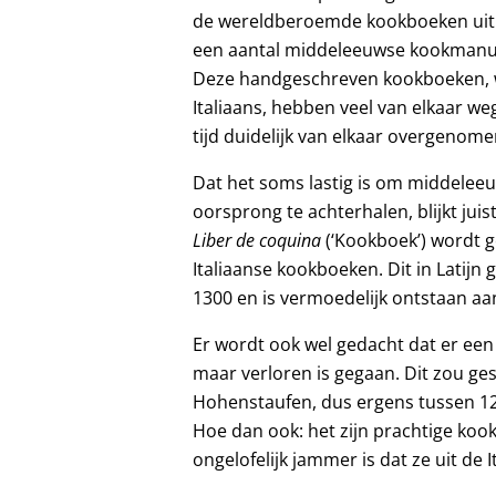
de wereldberoemde kookboeken uit d
een aantal middeleeuwse kookmanusc
Deze handgeschreven kookboeken, wa
Italiaans, hebben veel van elkaar we
tijd duidelijk van elkaar overgenome
Dat het soms lastig is om middelee
oorsprong te achterhalen, blijkt jui
Liber de coquina
(‘Kookboek’) wordt g
Italiaanse kookboeken. Dit in Latij
1300 en is vermoedelijk ontstaan aa
Er wordt ook wel gedacht dat er ee
maar verloren is gegaan. Dit zou gesc
Hohenstaufen, dus ergens tussen 12
Hoe dan ook: het zijn prachtige ko
ongelofelijk jammer is dat ze uit de