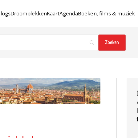
logs
Droomplekken
Kaart
Agenda
Boeken, films & muziek