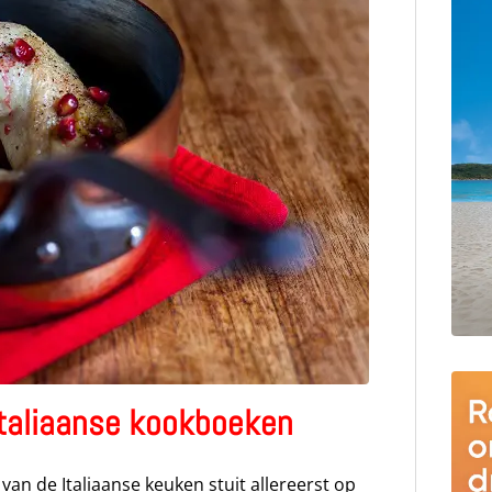
taliaanse kookboeken
van de Italiaanse keuken stuit allereerst op