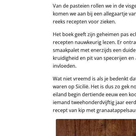
Van de pasteien rollen we in de visg
komen we aan bij een allegaartje va
reeks recepten voor zieken.
Het boek geeft zijn geheimen pas ech
recepten nauwkeurig lezen. Er ontra
smaakpalet met enerzijds een duidel
kruidigheid en pit van specerijen en
invloeden.
Wat niet vreemd is als je bedenkt d
waren op Sicilië. Het is dus zo gek 
eiland begin dertiende eeuw een ko
iemand tweehonderdvijftig jaar eerde
recept van kip met granaatappelsa