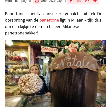
Deel deze pagina
Print deze pagina
Deel via Facebook
Deel via e-mail
Deel via What
Kopieër lin
Kopieer hu
Panettone is het Italiaanse kerstgebak bij uitstek. De
oorsprong van de
panettone
ligt in Milaan – tijd dus
om een kijkje te nemen bij een Milanese
panettonebakker!