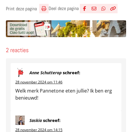
Deel deze pagina
Print deze pagina
Deel via Facebook
Deel via e-mail
Deel via What
Kopieër lin
Kopieer hu
2 reacties
Anne Schutterop
schreef:
28 november 2024 om 11:46
Welk merk Pannetone eten jullie? Ik ben erg
benieuwd!
Saskia
schreef:
28 november 2024 om 14:15