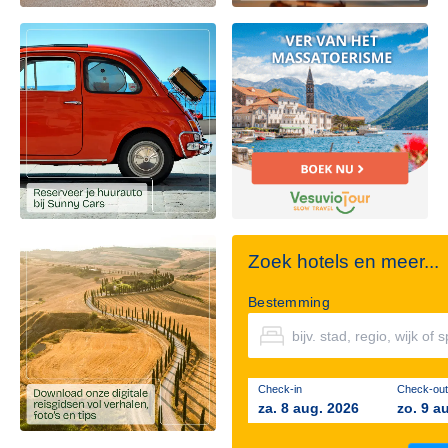
Zoek hotels en meer...
Bestemming
Check-in
Check-out
za. 8 aug. 2026
zo. 9 a