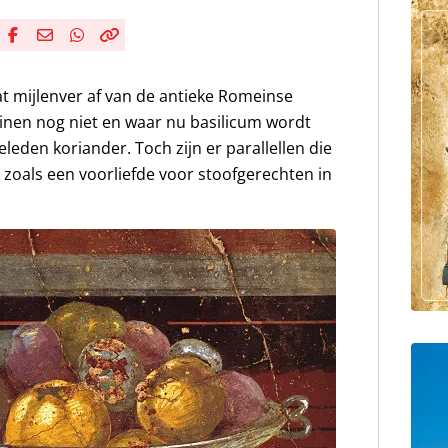
Deel via Facebook
Deel via e-mail
Deel via WhatsApp
Kopieër link
Kopieer huidige URL naar klembord
 mijlenver af van de antieke Romeinse
nen nog niet en waar nu basilicum wordt
leden koriander. Toch zijn er parallellen die
 zoals een voorliefde voor stoofgerechten in