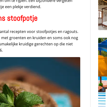
gen om te rijpen. Een bijzondere vergeten
je een plekje verdiend.
s stoofpotje
ntal recepten voor stoofpotjes en ragouts.
d met groenten en kruiden en soms ook nog
 smakelijke kruidige gerechten op die niet
6.