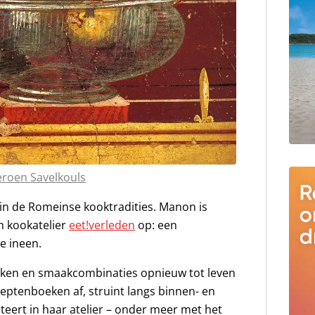
eroen Savelkouls
in de Romeinse kooktradities. Manon is
ch kookatelier
eet!verleden
op: een
e ineen.
ken en smaakcombinaties opnieuw tot leven
eptenboeken af, struint langs binnen- en
eert in haar atelier – onder meer met het