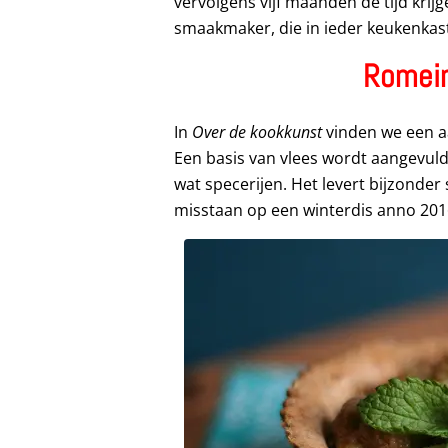
vervolgens vijf maanden de tijd krij
smaakmaker, die in ieder keukenkast
Romein
In
Over de kookkunst
vinden we een aa
Een basis van vlees wordt aangevul
wat specerijen. Het levert bijzonder
misstaan op een winterdis anno 201