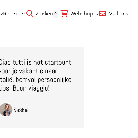
Recepten
Zoeken
Webshop
Mail ons
0
Ciao tutti is hét startpunt
voor je vakantie naar
Italië, bomvol persoonlijke
tips. Buon viaggio!
Saskia