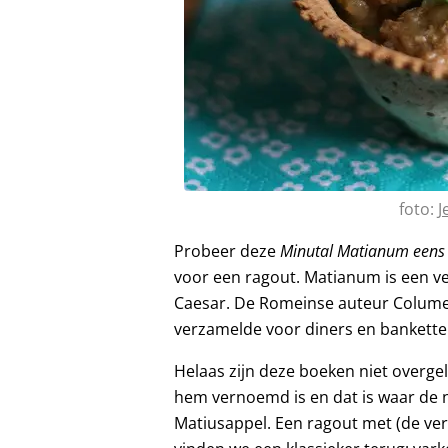
foto:
J
Probeer deze
Minutal Matianum
eens
voor een ragout. Matianum is een ve
Caesar. De Romeinse auteur Columell
verzamelde voor diners en banketten
Helaas zijn deze boeken niet overge
hem vernoemd is en dat is waar de n
Matiusappel. Een ragout met (de ver