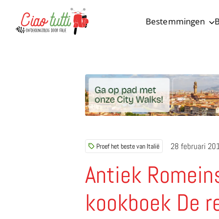
Bestemmingen
B
Ciao tutti – de beste tips voor je vakantie in Italië
28 februari 20
Proef het beste van Italië
Antiek Romeins
kookboek De re