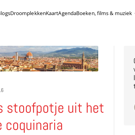
logs
Droomplekken
Kaart
Agenda
Boeken, films & muziek
16
 stoofpotje uit het
 coquinaria