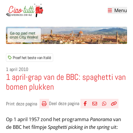
Menu
Ciao tutti – de beste tips voor je vakantie in Italië
Proef het beste van Italië
1 april 2010
1 april-grap van de BBC: spaghetti van
bomen plukken
Deel deze pagina
Print deze pagina
Deel via Facebook
Deel via e-mail
Deel via What
Kopieër lin
Kopieer hu
Op 1 april 1957 zond het programma
Panorama
van
de BBC het filmpje
Spaghetti picking in the spring
uit: