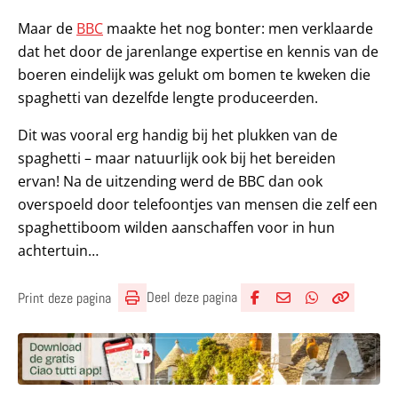
Maar de
BBC
maakte het nog bonter: men verklaarde
dat het door de jarenlange expertise en kennis van de
boeren eindelijk was gelukt om bomen te kweken die
spaghetti van dezelfde lengte produceerden.
Dit was vooral erg handig bij het plukken van de
spaghetti – maar natuurlijk ook bij het bereiden
ervan! Na de uitzending werd de BBC dan ook
overspoeld door telefoontjes van mensen die zelf een
spaghettiboom wilden aanschaffen voor in hun
achtertuin…
Deel deze pagina
Print deze pagina
Deel via Facebook
Deel via e-mail
Deel via What
Kopieër lin
Kopieer hu