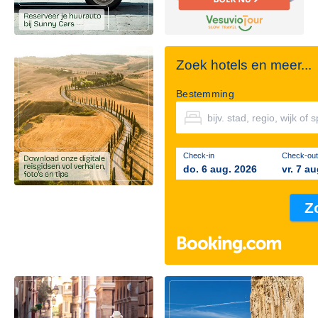
Zoek hotels en meer...
Bestemming
Check-in
Check-out
do. 6 aug. 2026
vr. 7 a