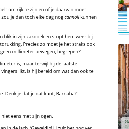
elt om rijk te zijn en of je daarvan moet
 zou je dan toch elke dag nog
cannoli
kunnen
n blik in zijn zakdoek en stopt hem weer bij
itdrukking. Precies zo moet je het straks ook
 geen millimeter bewegen, begrepen?’
meter is, maar terwijl hij de laatste
 vingers likt, is hij bereid om wat dan ook te
ire. Denk je dat je dat kunt, Barnaba?’
rt niet eens met zijn ogen.
 in de lach. ‘Geweldig! Jij zult het nog ver