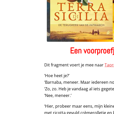
Een voorproefj
Dit fragment voert je mee naar
Taor
‘Hoe heet je?’
‘Barnaba, meneer. Maar iedereen no
‘Zo, zo. Heb je vandaag al iets geget
‘Nee, meneer.’
‘Hier, probeer maar eens, mijn klei
met ricotta gevuld crèmerolletje en 