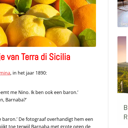
e van Terra di Sicilia
mina
, in het jaar 1890:
emt me Nino. Ik ben ook een baron.’
en, Barnaba?’
ne baron.’ De fotograaf overhandigt hem een
kijkt toe terwijl Barnaba met grote ogen de