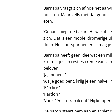
Barnaba vraagt zich af hoe het aanvo
hoesten. Maar zelfs met dat gehoest
eten.
‘Genau,’ piept de baron. Hij werpt ee
zich. ‘Dat is een mooie, dromerige u
doen. Heel ontspannen en je mag je
Barnaba heeft geen idee wat een milli
kruimeltjes en restjes crème van zijn
beloven.
‘Ja, meneer.’
‘Als je goed bent, krijg je een halve l
‘Eén lire.’
‘Pardon?’
‘Voor één lire kan ik dat.’ Hij knippe
De baron staart hem aan en schiet dan