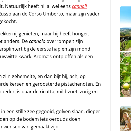
t. Natuurlijk heeft hij al wel eens
cannoli
usso aan de Corso Umberto, maar zijn vader
gekocht.
lekkernij genieten, maar hij heeft honger,
iet anders. De
cannolo
overrompelt zijn
versplintert bij de eerste hap en zijn mond
uwwitte kwark. Aroma’s ontploffen als een
.
 zijn gehemelte, en dan bijt hij, ach, op
kerde kersen en geroosterde pistachenoten. En
moeder, is daar de ricotta, mild-zoet, zurig en
 in een stille zee gegooid, golven slaan, dieper
neden op de bodem iets oerouds doen
en wensen van gemaakt zijn.