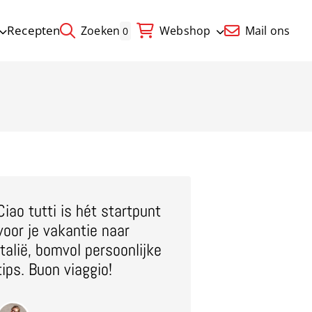
Recepten
Zoeken
Webshop
Mail ons
0
Ciao tutti is hét startpunt
voor je vakantie naar
Italië, bomvol persoonlijke
tips. Buon viaggio!