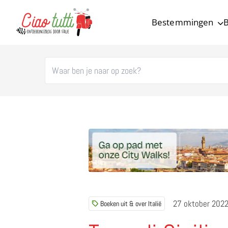
Bestemmingen
B
Ciao tutti – de beste tips voor je vakantie in Italië
27 oktober 202
Boeken uit & over Italië