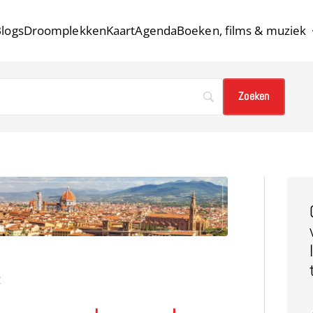
logs
Droomplekken
Kaart
Agenda
Boeken, films & muziek
2