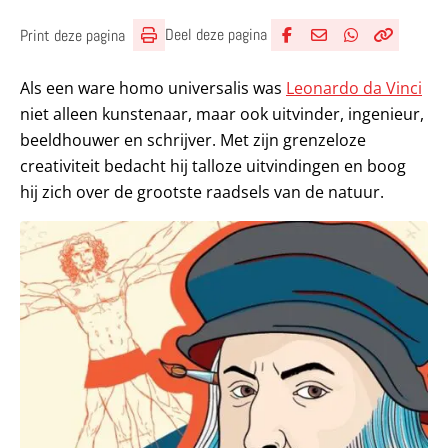
Deel deze pagina
Print deze pagina
Deel via Facebook
Deel via e-mail
Deel via What
Kopieër lin
Kopieer hu
Als een ware homo universalis was
Leonardo da Vinci
niet alleen kunstenaar, maar ook uitvinder, ingenieur,
beeldhouwer en schrijver. Met zijn grenzeloze
creativiteit bedacht hij talloze uitvindingen en boog
hij zich over de grootste raadsels van de natuur.