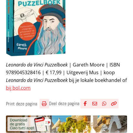
Leonardo da Vinci Puzzelboek
| Gareth Moore | ISBN
9789045328416 | € 17,99 | Uitgeverij Mus | koop
Leonardo da Vinci Puzzelboek
bij je lokale boekhandel of
bij bol.com
Deel deze pagina
Print deze pagina
Deel via Facebook
Deel via e-mail
Deel via What
Kopieër lin
Kopieer hu