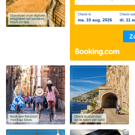
Check-in
Check-out
ma. 10 aug. 2026
di. 11 