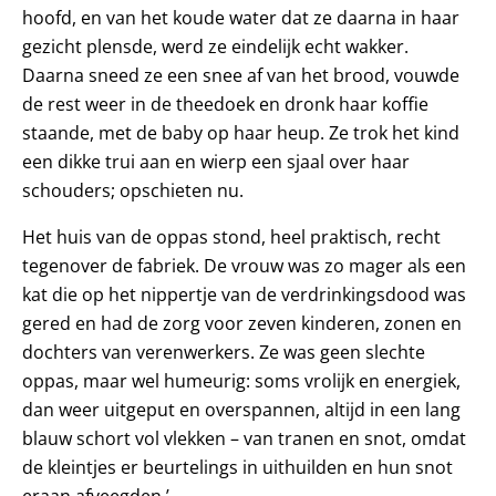
hoofd, en van het koude water dat ze daarna in haar
gezicht plensde, werd ze eindelijk echt wakker.
Daarna sneed ze een snee af van het brood, vouwde
de rest weer in de theedoek en dronk haar koffie
staande, met de baby op haar heup. Ze trok het kind
een dikke trui aan en wierp een sjaal over haar
schouders; opschieten nu.
Het huis van de oppas stond, heel praktisch, recht
tegenover de fabriek. De vrouw was zo mager als een
kat die op het nippertje van de verdrinkingsdood was
gered en had de zorg voor zeven kinderen, zonen en
dochters van verenwerkers. Ze was geen slechte
oppas, maar wel humeurig: soms vrolijk en energiek,
dan weer uitgeput en overspannen, altijd in een lang
blauw schort vol vlekken – van tranen en snot, omdat
de kleintjes er beurtelings in uit­huilden en hun snot
eraan afveegden.’