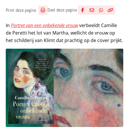
Deel deze pagina
Print deze pagina
Deel via Facebook
Deel via e-mail
Deel via What
Kopieër lin
Kopieer hu
In
Portret van een onbekende vrouw
verbeeldt Camille
de Peretti het lot van Martha, wellicht de vrouw op
het schilderij van Klimt dat prachtig op de cover prijkt.