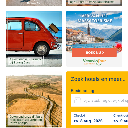
Zoek hotels en meer...
Bestemming
Check-in
Check-out
za. 8 aug. 2026
zo. 9 a