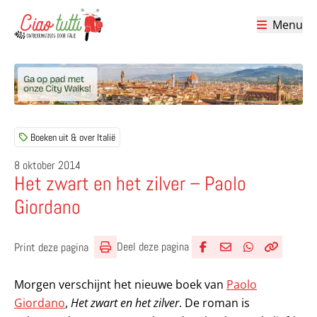
Menu
Ciao tutti – de beste tips voor je vakantie in Italië
Boeken uit & over Italië
8 oktober 2014
Het zwart en het zilver – Paolo
Giordano
Deel deze pagina
Print deze pagina
Deel via Facebook
Deel via e-mail
Deel via What
Kopieër lin
Kopieer hu
Morgen verschijnt het nieuwe boek van
Paolo
Giordano
,
Het zwart en het zilver
. De roman is