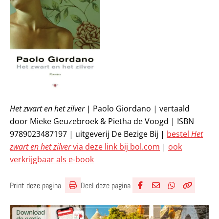
Het zwart en het zilver
| Paolo Giordano | vertaald
door Mieke Geuzebroek & Pietha de Voogd | ISBN
9789023487197 | uitgeverij De Bezige Bij |
bestel
Het
zwart en het zilver
via deze link bij bol.com
|
ook
verkrijgbaar als e-book
Deel deze pagina
Print deze pagina
Deel via Facebook
Deel via e-mail
Deel via What
Kopieër lin
Kopieer hu