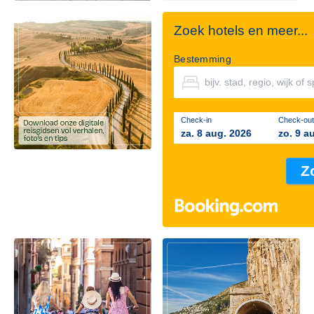
Zoek hotels en meer...
Bestemming
Check-in
Check-out
za. 8 aug. 2026
zo. 9 a