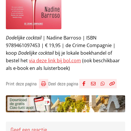
Dodelijke cocktail
| Nadine Barroso | ISBN
9789461097453 | € 19,95 | de Crime Compagnie |
koop
Dodelijke cocktail
bij je lokale boekhandel of
bestel het
via deze link bij bol.com
(ook beschikbaar
als e-book en als luisterboek)
Deel deze pagina
Print deze pagina
Deel via Facebook
Deel via e-mail
Deel via What
Kopieër lin
Kopieer hu
Geef een reactie