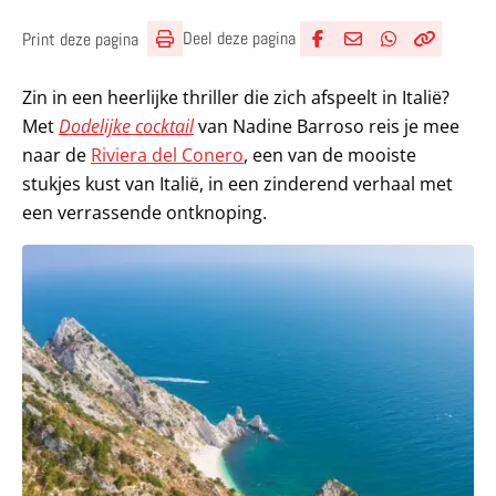
Deel deze pagina
Print deze pagina
Deel via Facebook
Deel via e-mail
Deel via What
Kopieër lin
Kopieer hu
Zin in een heerlijke thriller die zich afspeelt in Italië?
Met
Dodelijke cocktail
van Nadine Barroso reis je mee
naar de
Riviera del Conero
, een van de mooiste
stukjes kust van Italië, in een zinderend verhaal met
een verrassende ontknoping.