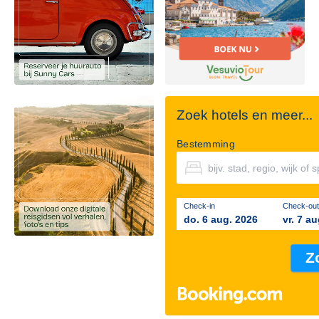
Zoek hotels en meer...
Bestemming
Check-in
Check-out
do. 6 aug. 2026
vr. 7 a