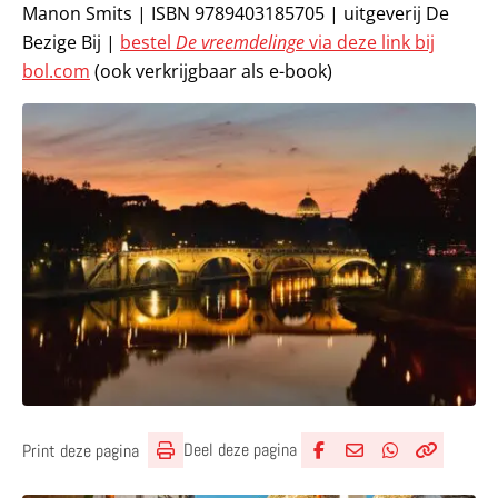
Manon Smits | ISBN 9789403185705 | uitgeverij De
Bezige Bij |
bestel
De vreemdelinge
via deze link bij
bol.com
(ook verkrijgbaar als e-book)
Deel deze pagina
Print deze pagina
Deel via Facebook
Deel via e-mail
Deel via What
Kopieër lin
Kopieer hu