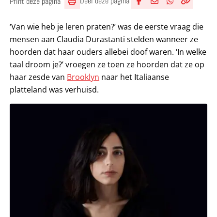
Deel deze pagina
Print deze pagina
Deel via Facebook
Deel via e-mail
Deel via What
Kopieër lin
Kopieer hu
‘Van wie heb je leren praten?’ was de eerste vraag die
mensen aan Claudia Durastanti stelden wanneer ze
hoorden dat haar ouders allebei doof waren. ‘In welke
taal droom je?’ vroegen ze toen ze hoorden dat ze op
haar zesde van
Brooklyn
naar het Italiaanse
platteland was verhuisd.