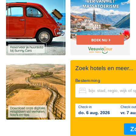
Zoek hotels en meer...
Bestemming
Check-in
Check-out
do. 6 aug. 2026
vr. 7 a