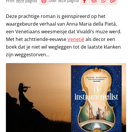
Deel deze pagina
Print deze pagina
Deel via Facebook
Deel via e-mail
Deel via What
Kopieër lin
Kopieer hu
Deze prachtige roman is geïnspireerd op het
waargebeurde verhaal van Anna Maria della Pietà,
een Venetiaans weesmeisje dat Vivaldi’s muze werd.
Met het achttiende-eeuwse
Venetië
als decor een
boek dat je niet wil wegleggen tot de laatste klanken
zijn weggestorven…