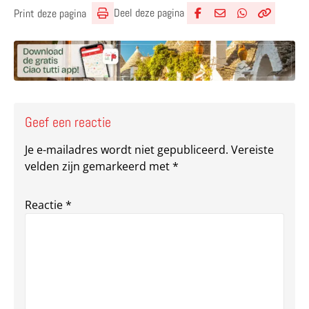
Deel deze pagina
Print deze pagina
Deel via Facebook
Deel via e-mail
Deel via What
Kopieër lin
Kopieer hu
Geef een reactie
Je e-mailadres wordt niet gepubliceerd.
Vereiste
velden zijn gemarkeerd met
*
Reactie
*