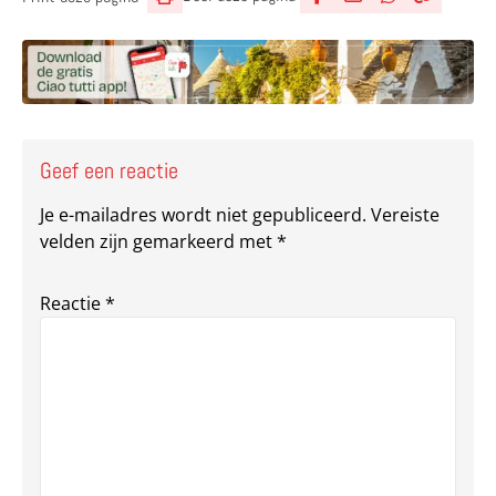
Deel via Facebook
Deel via e-mail
Deel via What
Kopieër lin
Kopieer hu
Geef een reactie
Je e-mailadres wordt niet gepubliceerd.
Vereiste
velden zijn gemarkeerd met
*
Reactie
*