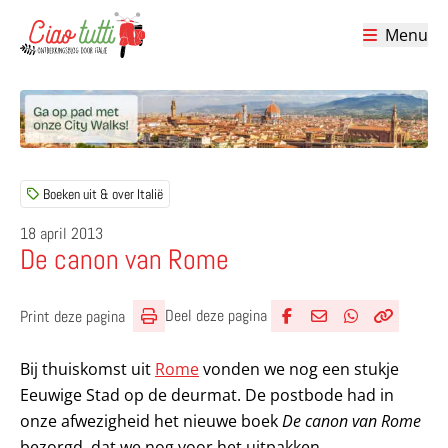
Menu
Ciao tutti – de beste tips voor je vakantie in Italië
Boeken uit & over Italië
18 april 2013
De canon van Rome
Deel deze pagina
Print deze pagina
Deel via Facebook
Deel via e-mail
Deel via What
Kopieër lin
Kopieer hu
Bij thuiskomst uit
Rome
vonden we nog een stukje
Eeuwige Stad op de deurmat. De postbode had in
onze afwezigheid het nieuwe boek
De canon van Rome
bezorgd, dat we nog voor het uitpakken,