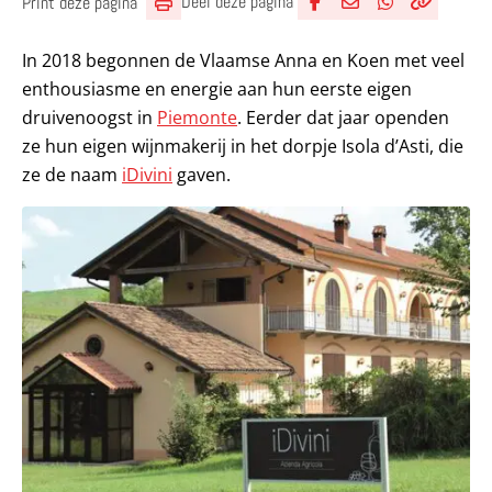
Deel deze pagina
Print deze pagina
Deel via Facebook
Deel via e-mail
Deel via What
Kopieër lin
Kopieer hu
In 2018 begonnen de Vlaamse Anna en Koen met veel
enthousiasme en energie aan hun eerste eigen
druivenoogst in
Piemonte
. Eerder dat jaar openden
ze hun eigen wijnmakerij in het dorpje Isola d’Asti, die
ze de naam
iDivini
gaven.