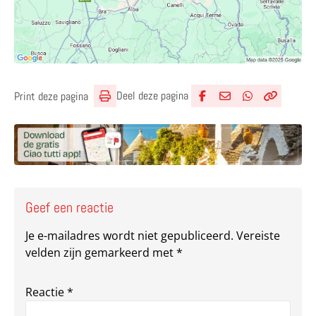
Deel deze pagina
Print deze pagina
Deel via Facebook
Deel via e-mail
Deel via What
Kopieër lin
Kopieer hu
Geef een reactie
Je e-mailadres wordt niet gepubliceerd.
Vereiste
velden zijn gemarkeerd met
*
Reactie
*