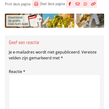
Deel deze pagina
Print deze pagina
Deel via Facebook
Deel via e-mail
Deel via What
Kopieër lin
Kopieer hu
Geef een reactie
Je e-mailadres wordt niet gepubliceerd.
Vereiste
velden zijn gemarkeerd met
*
Reactie
*