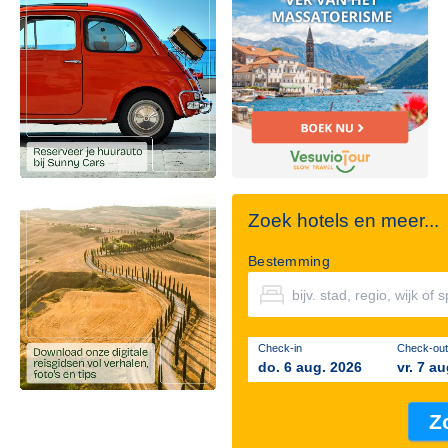
Zoek hotels en meer...
Bestemming
Check-in
Check-out
do. 6 aug. 2026
vr. 7 a