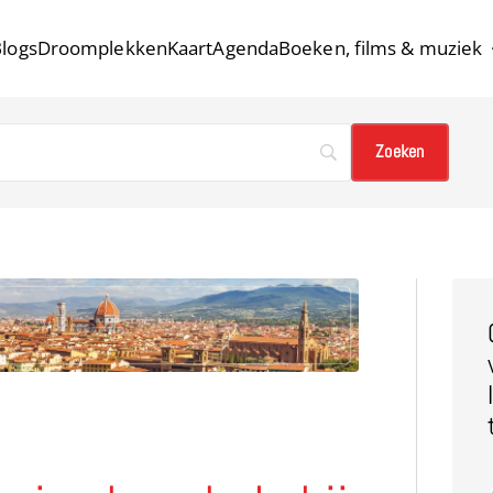
logs
Droomplekken
Kaart
Agenda
Boeken, films & muziek