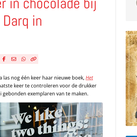
r in chocolade bij
 Darq in
Deel via Facebook
Deel via e-mail
Deel via WhatsApp
Kopieër link
Kopieer huidige URL naar klembord
a las nog één keer haar nieuwe boek,
Het
laatste keer te controleren voor de drukker
oi gebonden exemplaren van te maken.