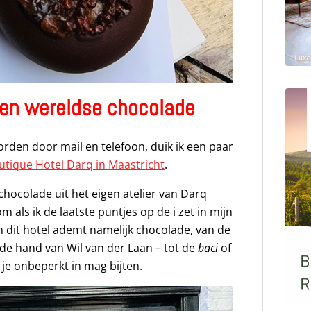
e en wereldse chocolade
worden door mail en telefoon, duik ik een paar
utique Hotel Darq in Maastricht
.
n chocolade uit het eigen atelier van Darq
 als ik de laatste puntjes op de i zet in mijn
in dit hotel ademt namelijk chocolade, van de
e hand van Wil van der Laan – tot de
baci
of
je onbeperkt in mag bijten.