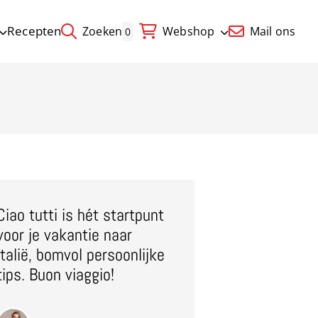
Recepten
Zoeken
Webshop
Mail ons
0
Ciao tutti is hét startpunt
voor je vakantie naar
Italië, bomvol persoonlijke
tips. Buon viaggio!