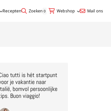
Recepten
Zoeken
Webshop
Mail ons
0
Ciao tutti is hét startpunt
voor je vakantie naar
Italië, bomvol persoonlijke
tips. Buon viaggio!