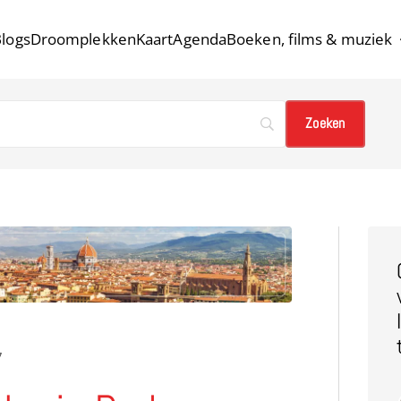
logs
Droomplekken
Kaart
Agenda
Boeken, films & muziek
7