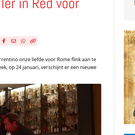
ller in Red voor
Deel via Facebook
Deel via e-mail
Deel via WhatsApp
Kopieër link
Kopieer huidige URL naar klembord
rentino onze liefde voor Rome flink aan te
ek, op 24 januari, verschijnt er een nieuwe