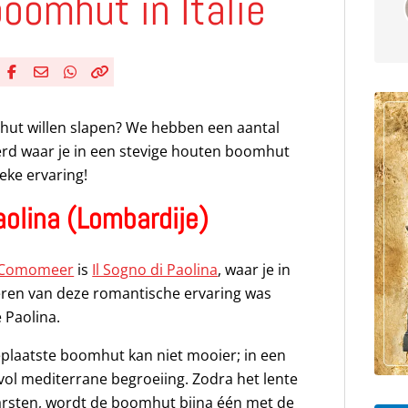
boomhut in Italië
Deel via Facebook
Deel via e-mail
Deel via WhatsApp
Kopieër link
Kopieer huidige URL naar klembord
omhut willen slapen? We hebben een aantal
eerd waar je in een stevige houten boomhut
eke ervaring!
Paolina (Lombardije)
Comomeer
is
Il Sogno di Paolina
, waar je in
ëren van deze romantische ervaring was
 Paolina.
eplaatste boomhut kan niet mooier; in een
n vol mediterrane begroeiing. Zodra het lente
rsten, wordt de boomhut bijna één met de