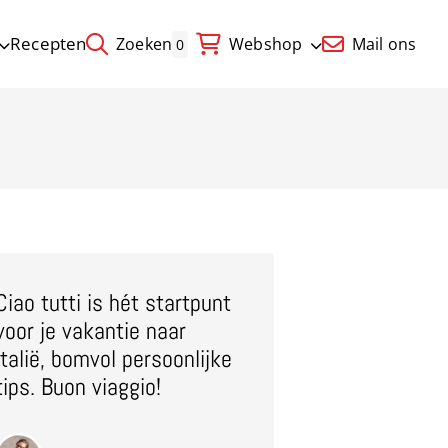
Recepten
Zoeken
Webshop
Mail ons
0
Ciao tutti is hét startpunt
voor je vakantie naar
Italië, bomvol persoonlijke
tips. Buon viaggio!