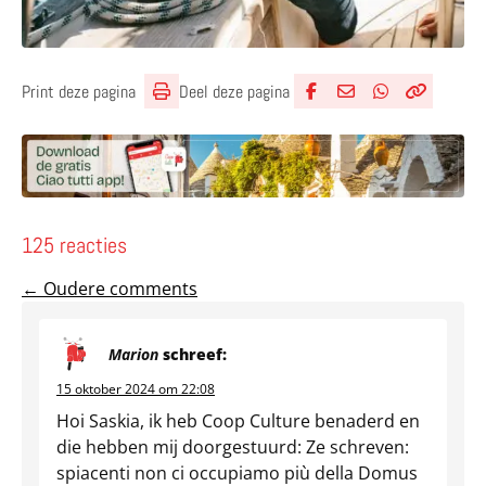
Deel deze pagina
Print deze pagina
Deel via Facebook
Deel via e-mail
Deel via What
Kopieër lin
Kopieer hu
125 reacties
←
Oudere comments
Marion
schreef:
15 oktober 2024 om 22:08
Hoi Saskia, ik heb Coop Culture benaderd en
die hebben mij doorgestuurd: Ze schreven:
spiacenti non ci occupiamo più della Domus