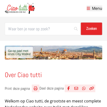
Menu
Ciao tutti – de beste tips voor je vakantie in Italië
Over Ciao tutti
Deel deze pagina
Print deze pagina
Deel via Facebook
Deel via e-mail
Deel via What
Kopieër lin
Kopieer hu
Welkom op Ciao tutti, de grootste en meest complete