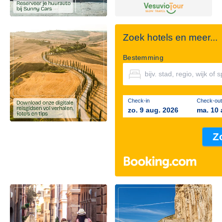
Zoek hotels en meer...
Bestemming
Check-in
Check-out
zo. 9 aug. 2026
ma. 10 