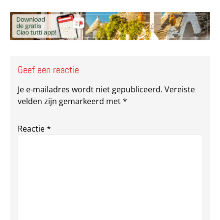
Deel via Facebook
Deel via e-mail
Deel via What
Kopieër lin
Kopieer hu
Geef een reactie
Je e-mailadres wordt niet gepubliceerd.
Vereiste
velden zijn gemarkeerd met
*
Reactie
*