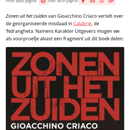
Deel deze pagina
Print deze pagina
Deel via Facebook
Deel via e-mail
Deel via What
Kopieër lin
Kopieer hu
Zonen uit het zuiden
van Gioacchino Criaco vertelt over
de georganiseerde misdaad in
Calabrië
, de
’Ndrangheta. Namens Karakter Uitgevers mogen we
als voorproefje alvast een fragment uit dit boek delen.