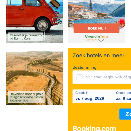
Zoek hotels en meer...
Bestemming
Check-in
Check-out
vr. 7 aug. 2026
za. 8 a