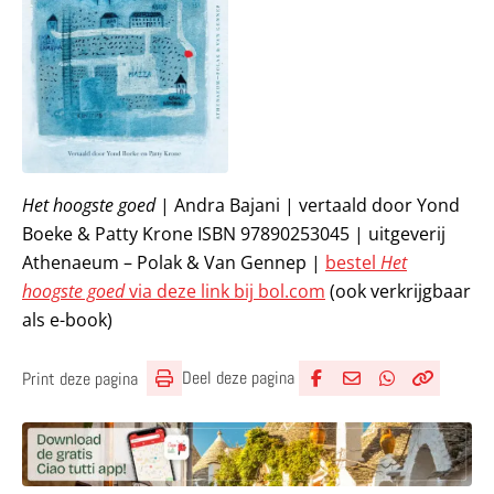
Het hoogste goed
| Andra Bajani | vertaald door Yond
Boeke & Patty Krone ISBN 97890253045 | uitgeverij
Athenaeum – Polak & Van Gennep |
bestel
Het
hoogste goed
via deze link bij bol.com
(ook verkrijgbaar
als e-book)
Deel deze pagina
Print deze pagina
Deel via Facebook
Deel via e-mail
Deel via What
Kopieër lin
Kopieer hu