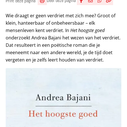
Deel deze pagina
Print deze pagina
Deel via Facebook
Deel via e-mail
Deel via What
Kopieër lin
Kopieer hu
Wie draagt er geen verdriet met zich mee? Groot of
klein, hanteerbaar of onbeheersbaar – elk
mensenleven kent verdriet. In
Het hoogste goed
onderzoekt Andrea Bajani het wezen van het verdriet.
Dat resulteert in een poëtische roman die je
meeneemt naar een andere wereld, je de tijd doet
vergeten en je zelfs leert houden van verdriet.