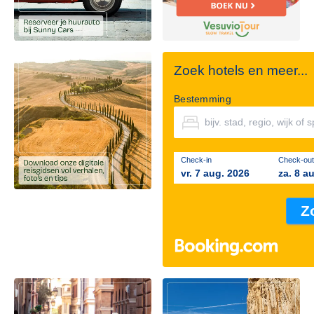
Zoek hotels en meer...
Bestemming
Check-in
Check-out
vr. 7 aug. 2026
za. 8 a