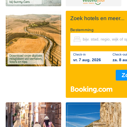
Zoek hotels en meer...
Bestemming
Check-in
Check-out
vr. 7 aug. 2026
za. 8 a