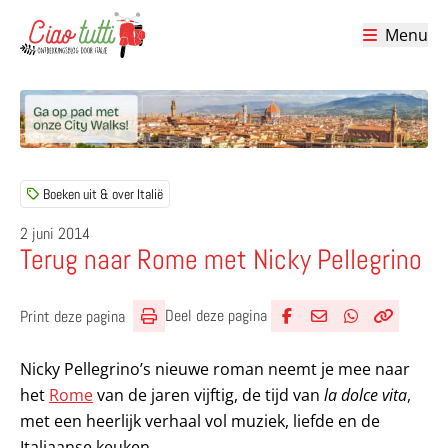
Menu
Ciao tutti – de beste tips voor je vakantie in Italië
Boeken uit & over Italië
2 juni 2014
Terug naar Rome met Nicky Pellegrino
Deel deze pagina
Print deze pagina
Deel via Facebook
Deel via e-mail
Deel via What
Kopieër lin
Kopieer hu
Nicky Pellegrino’s nieuwe roman neemt je mee naar
het
Rome
van de jaren vijftig, de tijd van
la dolce vita
,
met een heerlijk verhaal vol muziek, liefde en de
Italiaanse keuken.