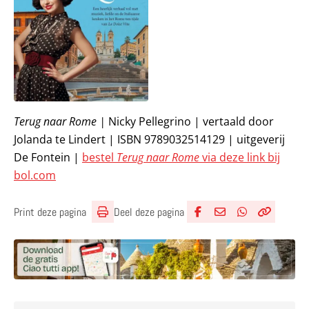
Terug naar Rome |
Nicky Pellegrino | vertaald door
Jolanda te Lindert | ISBN 9789032514129 | uitgeverij
De Fontein |
bestel
Terug naar Rome
via deze link bij
bol.com
Deel deze pagina
Print deze pagina
Deel via Facebook
Deel via e-mail
Deel via What
Kopieër lin
Kopieer hu