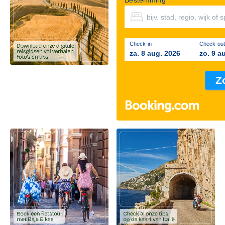
Bestemming
Check-in
Check-out
za. 8 aug. 2026
zo. 9 a