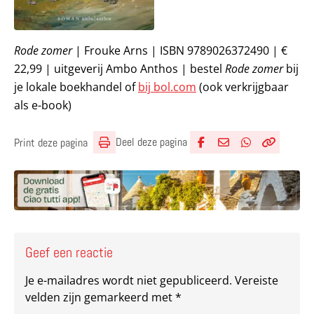
Rode zomer
| Frouke Arns | ISBN 9789026372490 | €
22,99 | uitgeverij Ambo Anthos | bestel
Rode zomer
bij
je lokale boekhandel of
bij bol.com
(ook verkrijgbaar
als e-book)
Deel deze pagina
Print deze pagina
Deel via Facebook
Deel via e-mail
Deel via What
Kopieër lin
Kopieer hu
Geef een reactie
Je e-mailadres wordt niet gepubliceerd.
Vereiste
velden zijn gemarkeerd met
*