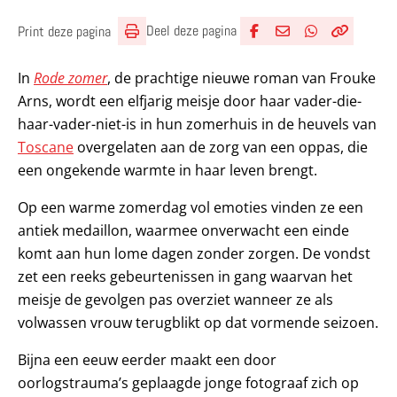
Deel deze pagina
Print deze pagina
Deel via Facebook
Deel via e-mail
Deel via What
Kopieër lin
Kopieer hu
In
Rode zomer
, de prachtige nieuwe roman van Frouke
Arns, wordt een elfjarig meisje door haar vader-die-
haar-vader-niet-is in hun zomerhuis in de heuvels van
Toscane
overgelaten aan de zorg van een oppas, die
een ongekende warmte in haar leven brengt.
Op een warme zomerdag vol emoties vinden ze een
antiek medaillon, waarmee onverwacht een einde
komt aan hun lome dagen zonder zorgen. De vondst
zet een reeks gebeurtenissen in gang waarvan het
meisje de gevolgen pas overziet wanneer ze als
volwassen vrouw terugblikt op dat vormende seizoen.
Bijna een eeuw eerder maakt een door
oorlogstrauma’s geplaagde jonge fotograaf zich op