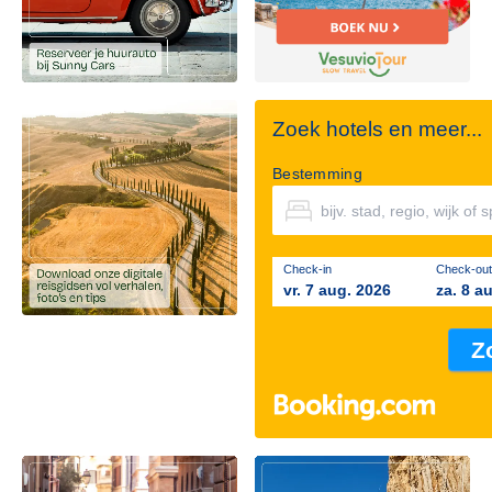
Zoek hotels en meer...
Bestemming
Check-in
Check-out
vr. 7 aug. 2026
za. 8 a