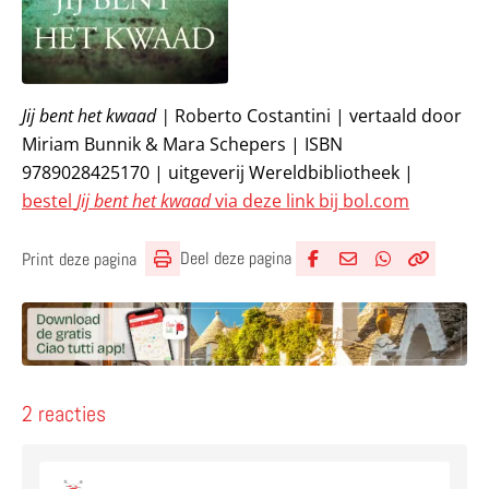
Jij bent het kwaad |
Roberto Costantini | vertaald door
Miriam Bunnik & Mara Schepers | ISBN
9789028425170 | uitgeverij Wereldbibliotheek |
bestel
Jij bent het kwaad
via deze link bij bol.com
Deel deze pagina
Print deze pagina
Deel via Facebook
Deel via e-mail
Deel via What
Kopieër lin
Kopieer hu
2 reacties