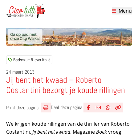
Menu
Ciao tutti – de beste tips voor je vakantie in Italië
Boeken uit & over Italië
24 maart 2013
Jij bent het kwaad – Roberto
Costantini bezorgt je koude rillingen
Deel deze pagina
Print deze pagina
Deel via Facebook
Deel via e-mail
Deel via What
Kopieër lin
Kopieer hu
We krijgen koude rillingen van de thriller van Roberto
Costantini,
Jij bent het kwaad
. Magazine
Boek
vroeg