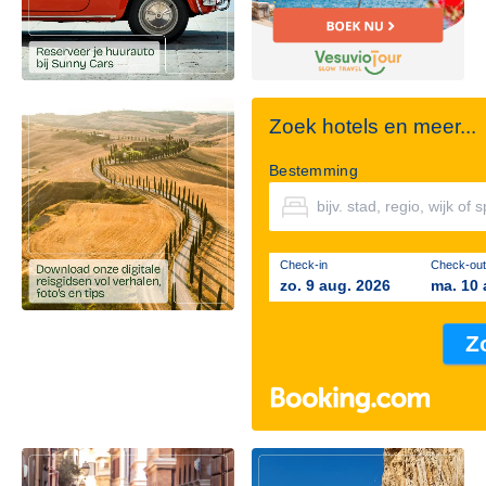
Zoek hotels en meer...
Bestemming
Check-in
Check-out
zo. 9 aug. 2026
ma. 10 