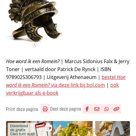
Hoe word ik een Romein?
| Marcus Sidonius Falx & Jerry
Toner | vertaald door Patrick De Rynck | ISBN
9789025306793 | Uitgeverij Athenaeum |
bestel
Hoe
word ik een Romein?
via deze link bij bol.com
|
ook
verkrijgbaar als e-book
Deel deze pagina
Print deze pagina
Deel via Facebook
Deel via e-mail
Deel via What
Kopieër lin
Kopieer hu