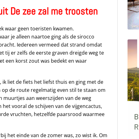
it De zee zal me troosten
plek waar geen toeristen kwamen.
aar je alleen naartoe ging als de sirocco
t bracht. Iedereen vermeed dat strand omdat
t tij er zelfs de eerste graven dreigde weg te
t een korst zout was bedekt en waar
k liet de fiets het liefst thuis en ging met de
 op de route regelmatig even stil te staan om
en muurtjes aan weerszijden van de weg
en het vooral de schijven van de vijgencactus,
urde vruchten, hetzelfde paarsrood waarmee
rbij het einde van de zomer was, zo wist ik. Om