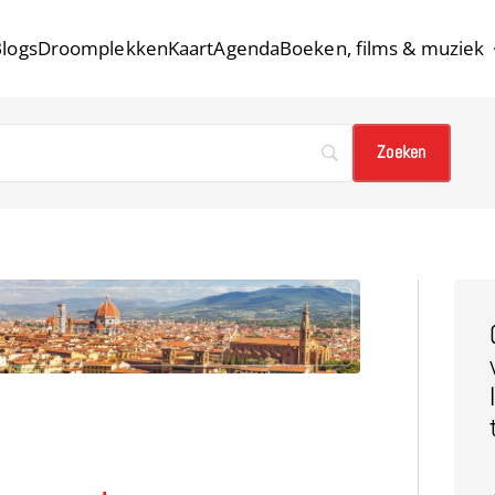
logs
Droomplekken
Kaart
Agenda
Boeken, films & muziek