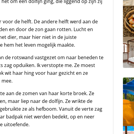
et om een dolfijn ging, die liggend op zijn zij
 voor de helft. De andere helft werd aan de
den en door de zon gaan rotten. Lucht en
t dier, maar hier niet in de juiste
ie hem het leven mogelijk maakte.
 van de rotswand vastgezet om naar beneden te
ts zag opduiken. Ik verstopte me. Ze moest
lok wit haar hing voor haar gezicht en ze
n mee.
ikte aan de zomen van haar korte broek. Ze
n, maar liep naar de dolfijn. Ze wrikte de
ebruikte ze als hefboom. Vanuit de verte zag
aar badpak niet werden bedekt, op en neer
ze uitoefende.