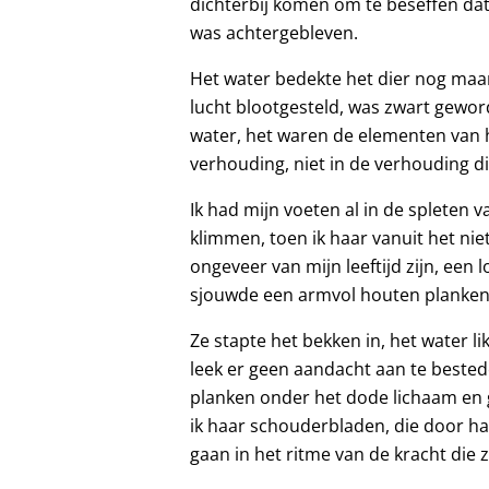
dichterbij komen om te beseffen dat h
was achtergebleven.
Het water bedekte het dier nog maar
lucht blootgesteld, was zwart gewor
water, het waren de elementen van he
verhouding, niet in de verhouding d
Ik had mijn voeten al in de spleten
klimmen, toen ik haar vanuit het nie
ongeveer van mijn leeftijd zijn, een 
sjouwde een armvol houten planke
Ze stapte het bekken in, het water l
leek er geen aandacht aan te bestede
planken onder het dode lichaam en g
ik haar schouderbladen, die door h
gaan in het ritme van de kracht die 