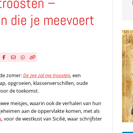
troosten –
n die je meevoert
a
Deel via Facebook
Deel via e-mail
Deel via WhatsApp
Kopieër link
Kopieer huidige URL naar klembord
n de zomer:
De zee zal me troosten
,
een
, opgroeien, klassenverschillen, oude
voor de toekomst.
twee meisjes, waarin ook de verhalen van hun
eheimen aan de oppervlakte komen, met als
a
, voor de westkust van Sicilië, waar schrijfster