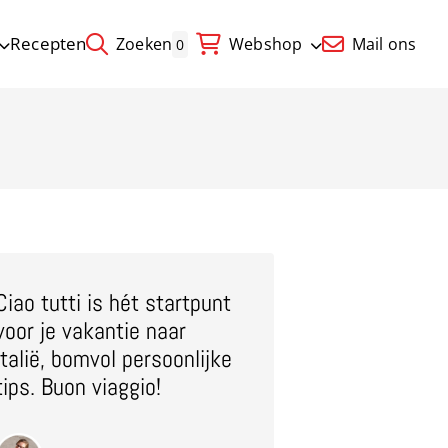
Recepten
Zoeken
Webshop
Mail ons
0
Ciao tutti is hét startpunt
voor je vakantie naar
Italië, bomvol persoonlijke
tips. Buon viaggio!