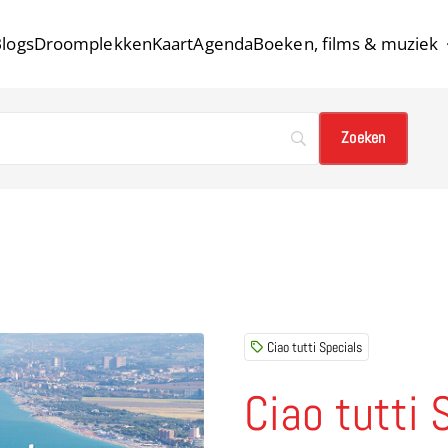
logs
Droomplekken
Kaart
Agenda
Boeken, films & muziek
Ciao tutti Specials
Ciao tutti 