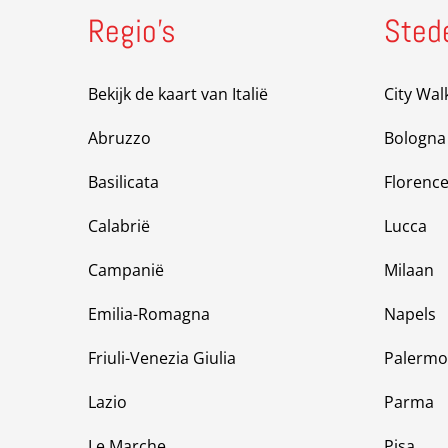
Regio’s
Sted
Bekijk de kaart van Italië
City Wal
Abruzzo
Bologna
Basilicata
Florenc
Calabrië
Lucca
Campanië
Milaan
Emilia-Romagna
Napels
Friuli-Venezia Giulia
Palermo
Lazio
Parma
Le Marche
Pisa