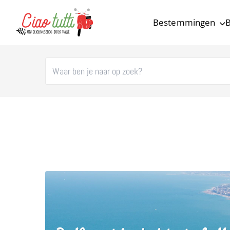
Bestemmingen
B
Ciao tutti – de beste tips voor je vakantie in Italië