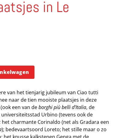
aatsjes in Le
inkelwagen
e van het tienjarig jubileum van Ciao tutti
mee naar de tien mooiste plaatsjes in deze
 (ook een van de
borghi più belli d’Italia
, de
; universiteitsstad Urbino (tevens ook de
; het charmante Corinaldo (net als Gradara een
a
); bedevaartsoord Loreto; het stille maar o zo
co; het knusse kalkstenen Genga met de