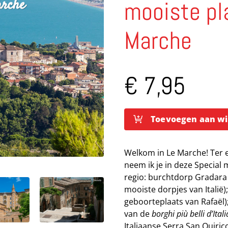
mooiste pl
Marche
€
7,95
Toevoegen aan w
Ciao
tutti
Welkom in Le Marche! Ter er
Special
neem ik je in deze Special 
De
regio: burchtdorp Gradara
10
mooiste dorpjes van Italië)
mooiste
geboorteplaats van Rafaël)
plaatsjes
van de
borghi più belli d’Itali
in
Italiaanse Serra San Quiri
Le