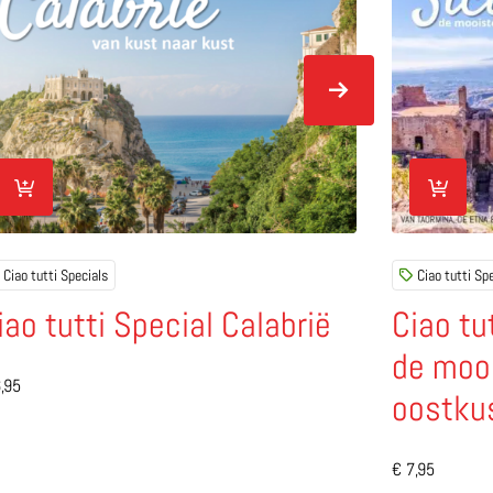
Ciao tutti Specials
Ciao tutti Sp
iao tutti Special Calabrië
Ciao tut
de moo
es meer over Ciao tutti Special Calabrië
,95
oostku
Lees meer ov
€
7,95