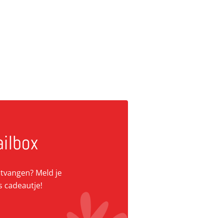
ailbox
ontvangen? Meld je
s cadeautje!