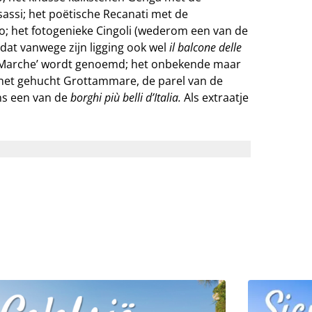
sassi; het poëtische Recanati met de
ito; het fotogenieke Cingoli (wederom een van de
 dat vanwege zijn ligging ook wel
il balcone delle
Le Marche’ wordt genoemd; het onbekende maar
het gehucht Grottammare, de parel van de
ns een van de
borghi più belli d’Italia.
Als extraatje