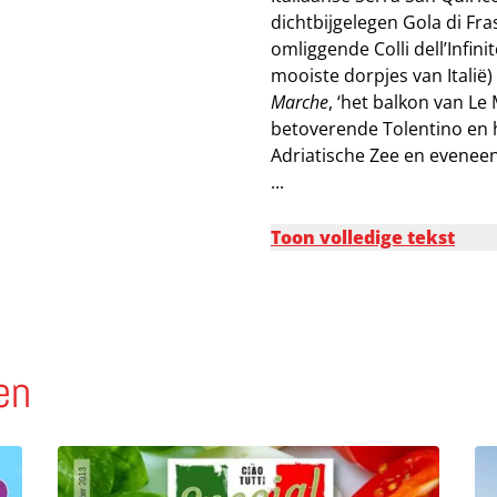
dichtbijgelegen Gola di Fra
Marche
omliggende Colli dell’Infin
aantal
mooiste dorpjes van Italië)
Marche
, ‘het balkon van 
betoverende Tolentino en 
Adriatische Zee en evenee
...
Toon volledige tekst
en