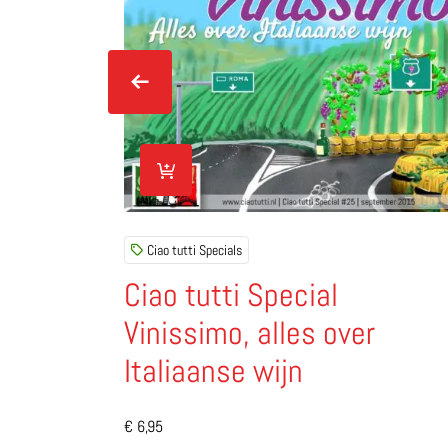
Ciao tutti Specials
Ciao tutti Special
Vinissimo, alles over
Italiaanse wijn
Lees meer over Ciao tutti Special Vinissimo,
€
6,95