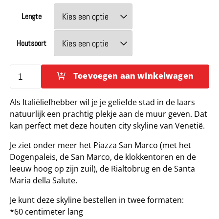
€ 25,00
tot
Lengte
€ 80,00
Houtsoort
Toevoegen aan winkelwagen
Skyline
Venezia
Als Italiëliefhebber wil je je geliefde stad in de laars
-
natuurlijk een prachtig plekje aan de muur geven. Dat
Venetië
kan perfect met deze houten city skyline van Venetië.
|
City
Je ziet onder meer het Piazza San Marco (met het
Shapes
Dogenpaleis, de San Marco, de klokkentoren en de
aantal
leeuw hoog op zijn zuil), de Rialtobrug en de Santa
Maria della Salute.
Je kunt deze skyline bestellen in twee formaten:
*60 centimeter lang