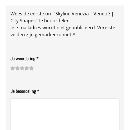
Wees de eerste om “Skyline Venezia – Venetië |
City Shapes” te beoordelen
Je e-mailadres wordt niet gepubliceerd.
Vereiste
velden zijn gemarkeerd met
*
Je waardering
*
1
2
3 van
4 van de
5 van de 5
van
van
de 5
5
sterren
de
de 5
sterren
sterren
Je beoordeling
*
5
sterren
sterren