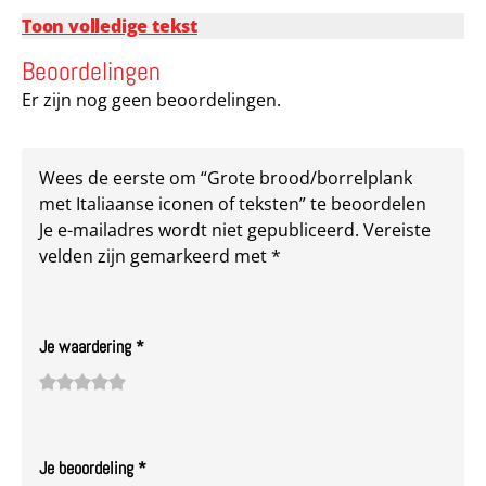
Toon volledige tekst
Beoordelingen
Er zijn nog geen beoordelingen.
Wees de eerste om “Grote brood/borrelplank
met Italiaanse iconen of teksten” te beoordelen
Je e-mailadres wordt niet gepubliceerd.
Vereiste
velden zijn gemarkeerd met
*
Je waardering
*
1
2
3 van
4 van de
5 van de 5
van
van
de 5
5
sterren
de
de 5
sterren
sterren
Je beoordeling
*
5
sterren