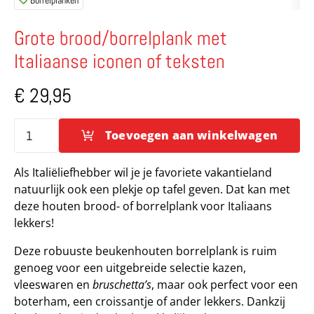
Borrelplanken
Grote brood/borrelplank met
Italiaanse iconen of teksten
€
29,95
Toevoegen aan winkelwagen
Grote
brood/borrelplank
Als Italiëliefhebber wil je je favoriete vakantieland
met
natuurlijk ook een plekje op tafel geven. Dat kan met
Italiaanse
deze houten brood- of borrelplank voor Italiaans
iconen
lekkers!
of
teksten
Deze robuuste beukenhouten borrelplank is ruim
aantal
genoeg voor een uitgebreide selectie kazen,
vleeswaren en
bruschetta’s
, maar ook perfect voor een
boterham, een croissantje of ander lekkers. Dankzij