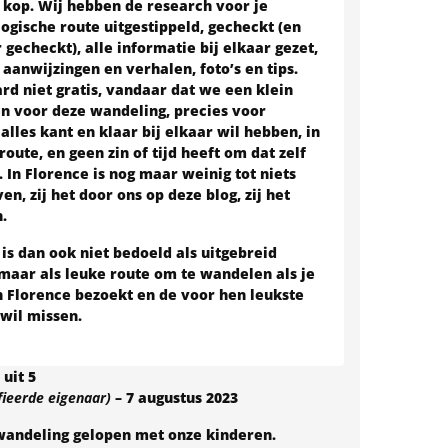
e kop. Wij hebben de research voor je
ogische route uitgestippeld, gecheckt (en
 gecheckt), alle informatie bij elkaar gezet,
aanwijzingen en verhalen, foto’s en tips.
ard niet gratis, vandaar dat we een klein
n voor deze wandeling, precies voor
alles kant en klaar bij elkaar wil hebben, in
route, en geen zin of tijd heeft om dat zelf
. In Florence is nog maar weinig tot niets
en, zij het door ons op deze blog, zij het
.
is dan ook niet bedoeld als uitgebreid
maar als leuke route om te wandelen als je
 Florence bezoekt en de voor hen leukste
 wil missen.
uit 5
fieerde eigenaar)
–
7 augustus 2023
andeling gelopen met onze kinderen.