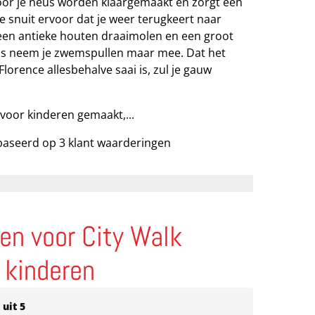
 voor je neus worden klaargemaakt en zorgt een
 snuit ervoor dat je weer terugkeert naar
s een antieke houten draaimolen en een groot
s neem je zwemspullen maar mee. Dat het
lorence allesbehalve saai is, zul je gauw
 voor kinderen gemaakt,...
baseerd op
3
klant waarderingen
gen voor
City Walk
 kinderen
uit 5