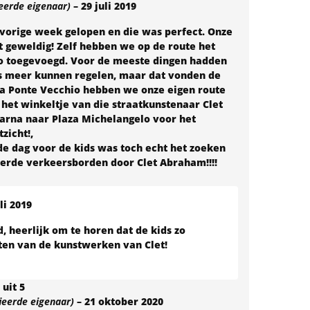
ieerde eigenaar)
–
29 juli 2019
 vorige week gelopen en die was perfect. Onze
t geweldig! Zelf hebben we op de route het
o toegevoegd. Voor de meeste dingen hadden
s meer kunnen regelen, maar dat vonden de
 Na Ponte Vecchio hebben we onze eigen route
 het winkeltje van die straatkunstenaar Clet
rna naar Plaza Michelangelo voor het
zicht!,
de dag voor de kids was toch echt het zoeken
erde verkeersborden door Clet Abraham!!!!
li 2019
, heerlijk om te horen dat de kids zo
en van de kunstwerken van Clet!
uit 5
fieerde eigenaar)
–
21 oktober 2020