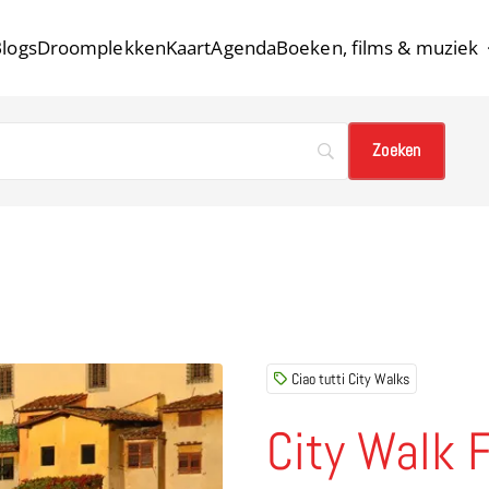
logs
Droomplekken
Kaart
Agenda
Boeken, films & muziek
Ciao tutti City Walks
City Walk 