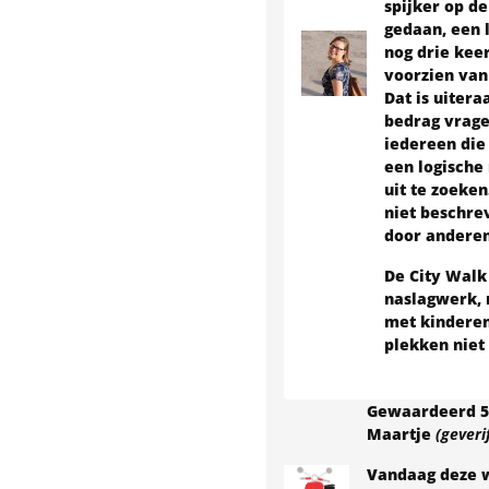
spijker op d
gedaan, een l
nog drie keer
voorzien van 
Dat is uitera
bedrag vrage
iedereen die 
een logische 
uit te zoeken
niet beschrev
door anderen
De City Walk 
naslagwerk, 
met kinderen
plekken niet
Gewaardeerd
5
Maartje
(geveri
Vandaag deze w