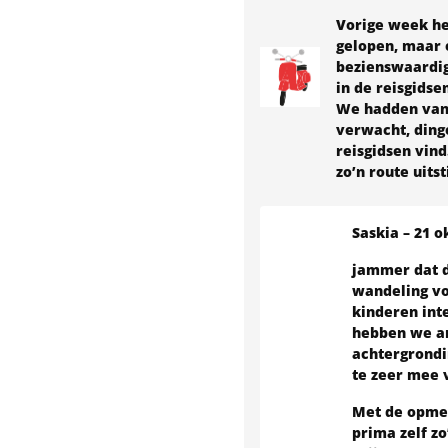
Vorige week he
gelopen, maar e
bezienswaardigh
in de reisgidse
We hadden van I
verwacht, dinge
reisgidsen vind
zo’n route uits
Saskia
–
21 o
jammer dat d
wandeling vo
kinderen int
hebben we an
achtergrondi
te zeer mee 
Met de opmer
prima zelf zo