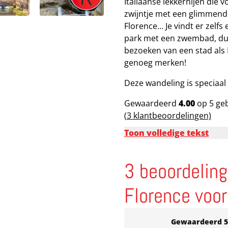
Italiaanse lekkernijen die
zwijntje met een glimmende
Florence… Je vindt er zelf
park met een zwembad, du
bezoeken van een stad als F
genoeg merken!
Deze wandeling is speciaal
Gewaardeerd
4.00
op 5 ge
(
3
klantbeoordelingen)
Toon volledige tekst
3 beoordelin
Florence voor
Gewaardeerd
5