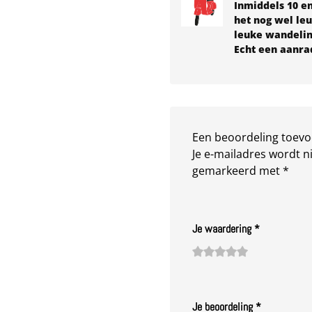
Inmiddels 10 en
het nog wel le
leuke wandeling
Echt een aanra
Een beoordeling toev
Je e-mailadres wordt n
gemarkeerd met
*
Je waardering
*
1
2
3 van
4 van de
5 van de 5
van
van
de 5
5
sterren
de
de 5
sterren
sterren
Je beoordeling
*