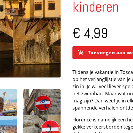
kinderen
€
4,99
Toevoegen aan w
City
Walk
Tijdens je vakantie in Tos
Florence
op het verlanglijstje van j
voor
zin in. Je wil veel liever s
kinderen
het zwembad. Maar wat nu a
aantal
mag zijn? Dan weet je in el
spannende verhalen ontde
Florence is namelijk een he
gekke verkeersborden tegen