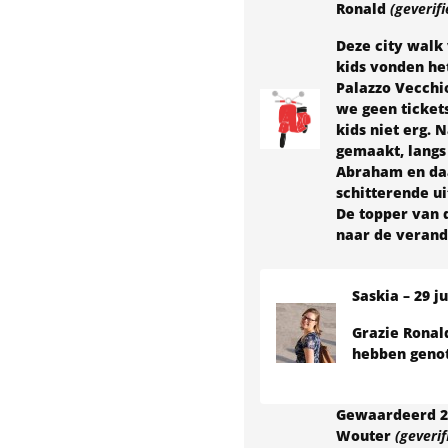
Ronald
(geverif
Deze city walk
kids vonden he
Palazzo Vecchi
we geen ticket
kids niet erg.
gemaakt, langs
Abraham en daa
schitterende uit
De topper van 
naar de verand
Saskia
–
29 ju
Grazie Ronald
hebben genot
Gewaardeerd
2
Wouter
(geveri