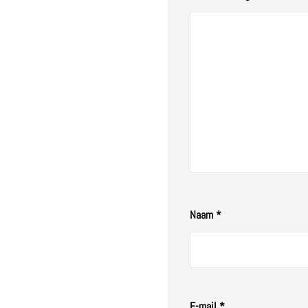
5
sterren
sterren
Naam
*
E-mail
*