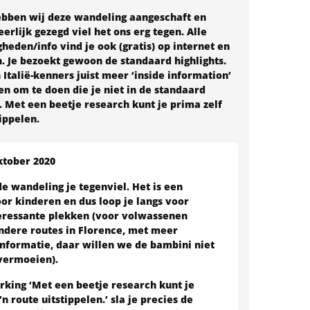
bben wij deze wandeling aangeschaft en
erlijk gezegd viel het ons erg tegen. Alle
eden/info vind je ook (gratis) op internet en
n. Je bezoekt gewoon de standaard highlights.
talië-kenners juist meer ‘inside information’
n om te doen die je niet in de standaard
. Met een beetje research kunt je prima zelf
tippelen.
ktober 2020
e wandeling je tegenviel. Het is een
or kinderen en dus loop je langs voor
eressante plekken (voor volwassenen
dere routes in Florence, met meer
nformatie, daar willen we de bambini niet
vermoeien).
king ‘Met een beetje research kunt je
’n route uitstippelen.’ sla je precies de