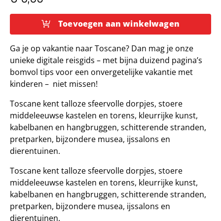
Toevoegen aan winkelwagen
Ciao
tutti
Ga je op vakantie naar Toscane? Dan mag je onze
Special
unieke digitale reisgids – met bijna duizend pagina’s
Toscane
bomvol tips voor een onvergetelijke vakantie met
met
kinderen – niet missen!
kinderen
Toscane kent talloze sfeervolle dorpjes, stoere
-
middeleeuwse kastelen en torens, kleurrijke kunst,
ruim
kabelbanen en hangbruggen, schitterende stranden,
100
pretparken, bijzondere musea, ijssalons en
tips
dierentuinen.
voor
een
Toscane kent talloze sfeervolle dorpjes, stoere
heerlijke
middeleeuwse kastelen en torens, kleurrijke kunst,
vakantie
kabelbanen en hangbruggen, schitterende stranden,
aantal
pretparken, bijzondere musea, ijssalons en
dierentuinen.