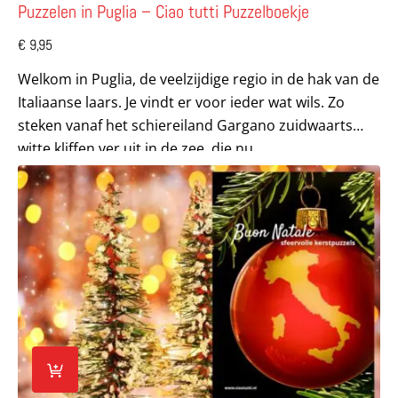
Puzzelen in Puglia – Ciao tutti Puzzelboekje
€
9,95
Welkom in Puglia, de veelzijdige regio in de hak van de
Italiaanse laars. Je vindt er voor ieder wat wils. Zo
steken vanaf het schiereiland Gargano zuidwaarts
witte kliffen ver uit in de zee, die nu...
Lees meer over Buon Natale! – Ciao tutti Puzzelboekje (om