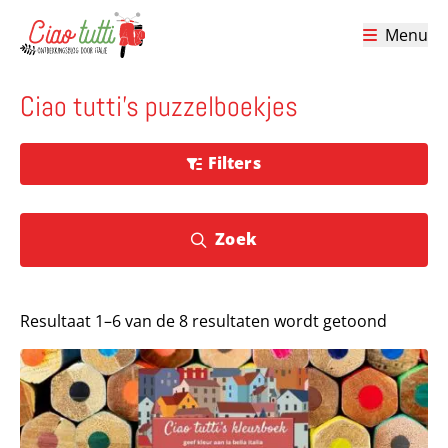
Menu
Ciao tutti – de beste tips voor je vakantie in Italië
Ciao tutti's puzzelboekjes
Filters
Zoek
Resultaat 1–6 van de 8 resultaten wordt getoond
Lees meer over Ciao tutti’s kleurboek (om zelf te printen)