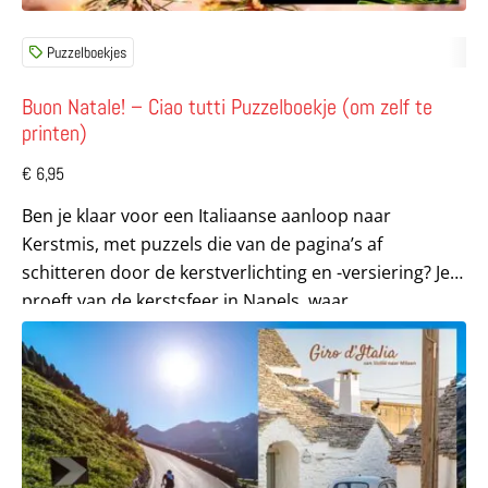
Puzzelboekjes
Buon Natale! – Ciao tutti Puzzelboekje (om zelf te
printen)
€
6,95
Ben je klaar voor een Italiaanse aanloop naar
Kerstmis, met puzzels die van de pagina’s af
schitteren door de kerstverlichting en -versiering? Je
proeft van de kerstsfeer in Napels, waar...
Lees meer over Giro d’Italia – Ciao tutti Puzzelboekje (om 