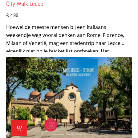
City Walk Lecce
€
4,99
Hoewel de meeste mensen bij een Italiaans
weekendje weg vooral denken aan Rome, Florence,
Milaan of Venetië, mag een stedentrip naar Lecce
eigenlijk niet op je bucket list ontbreken. Het
‘Florence...
Lees meer over City Walk Santo Spirito (Oltrarno) – een ar