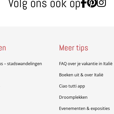
Volg ons ook op
Ga naa
Ga n
Ga
en
Meer tips
ks – stadswandelingen
FAQ over je vakantie in Italië
Boeken uit & over Italië
e
Ciao tutti app
Droomplekken
Evenementen & exposities