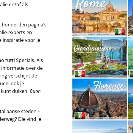
lië en/of als
et honderden pagina’s
alië-experts en
e inspiratie voor je
o tutti Specials. Als
er informatie over de
ling verschijnt de
ueel ook je
) kunt duiken.
Buon
taliaanse steden –
derweg? Die vind je