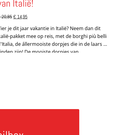
van Italië!
Oorspronkelijke
Huidige
€
20,85
€
14,95
prijs
prijs
was:
is:
ier je dit jaar vakantie in Italië? Neem dan dit
€ 20,85.
€ 14,95.
talië-pakket mee op reis, met de borghi più belli
'Italia, de állermooiste dorpjes die in de laars te
vinden zijn! De mooiste dorpjes van...