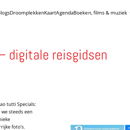
logs
Droomplekken
Kaart
Agenda
Boeken, films & muziek
– digitale reisgidsen
o tutti Specials:
in we steeds een
nieke
ijke foto’s.