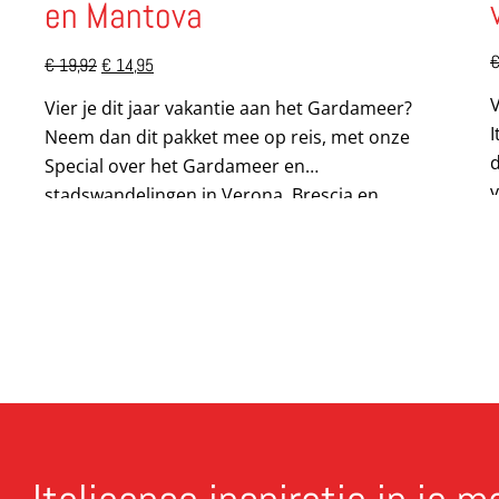
en Mantova
Oorspronkelijke
Huidige
€
19,92
€
14,95
prijs
prijs
V
was:
is:
Vier je dit jaar vakantie aan het Gardameer?
€ 19,92.
€ 14,95.
I
Neem dan dit pakket mee op reis, met onze
d
Special over het Gardameer en
stadswandelingen in Verona, Brescia en
Mantova. Dit pakket bevat: *Ciao tutti...