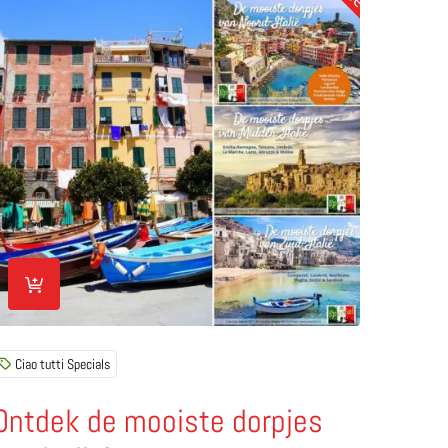
en voor het Gardameer, Verona, Brescia en Mantova
ees meer over Ontdek de mooiste dorpjes van Italië!
Ciao tutti Specials
Ontdek de mooiste dorpjes