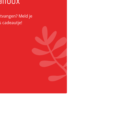
ailbox
ontvangen? Meld je
s cadeautje!