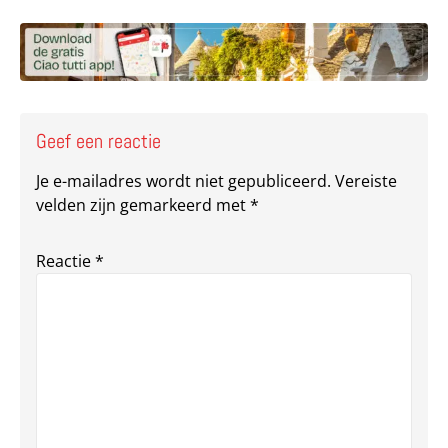
Deel via Facebook
Deel via e-mail
Deel via What
Kopieër lin
Kopieer hu
Geef een reactie
Je e-mailadres wordt niet gepubliceerd.
Vereiste
velden zijn gemarkeerd met
*
Reactie
*