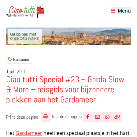
Menu
Ciao tutti – de beste tips voor je vakantie in Italië
Gardameer
1 juli 2015
Ciao tutti Special #23 – Garda Slow
& More – reisgids voor bijzondere
plekken aan het Gardameer
Deel deze pagina
Print deze pagina
Deel via Facebook
Deel via e-mail
Deel via What
Kopieër lin
Kopieer hu
Het
Gardameer
heeft een speciaal plaatsje in het hart