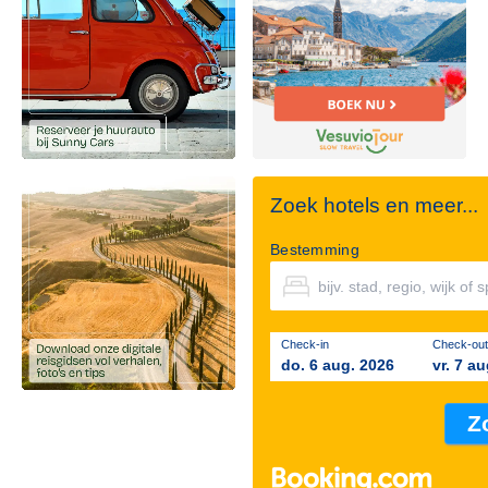
Zoek hotels en meer...
Bestemming
Check-in
Check-out
do. 6 aug. 2026
vr. 7 a